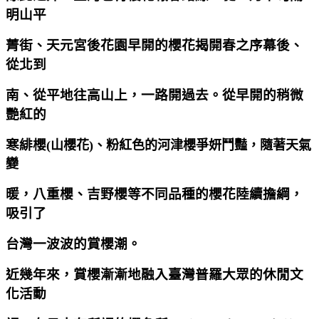
明山平
菁街、天元宮後花園早開的櫻花揭開春之序幕後、
從北到
南、從平地往高山上，一路開過去。從早開的稍微
艷紅的
寒緋櫻
(
山櫻花)
、粉紅色的河津櫻爭妍鬥豔，隨著天氣
變
暖，八重櫻、吉野櫻等不同品種的櫻花陸續擔綱，
吸引了
台灣一波波的賞櫻潮。
近幾年來，賞櫻漸漸地融入臺灣普羅大眾的休閒文
化活動