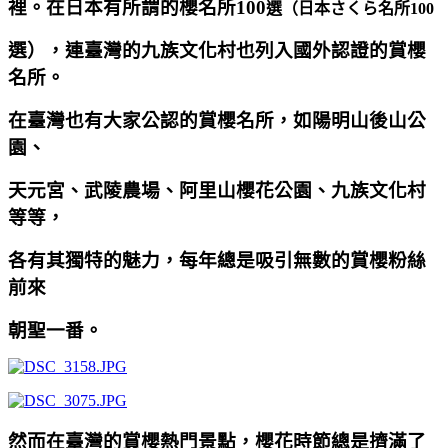
裡。在日本有所謂的櫻名所100
選（日本さくら名所100
選），連臺灣的九族文化村也列入國外認證的賞櫻
名所。
在臺灣也有大家公認的賞櫻名所，如陽明山後山公
園、
天元宮、武陵農場、阿里山櫻花公園、九族文化村
等等，
各有其獨特的魅力，每年總是吸引無數的賞櫻粉絲
前來
朝聖一番。
然而在臺灣的賞櫻熱門景點，櫻花時節總是擠滿了