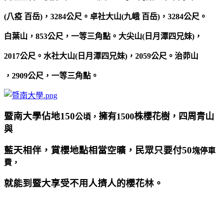
(
八疫 百岳)，3284
公尺。卓社大山(九峨 百岳)，3284公尺。
白葉山，853公尺，一等三角點。大尖山(
日月潭四兄妹)，
2017
公尺。水社大山(日月潭四兄妹)
，2059公尺。治茆山
，2909公尺，一等三角點。
暨南大學佔地150
擁有1500
株櫻花樹，四周青山
公頃，
與
藍天相伴，賞櫻地點相當空曠，民眾只要付50
塊停車
費，
就能到暨大享受不用人擠人的櫻花林。