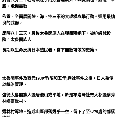
艦、飛機盡數
佈置，全面展開陸、海、空三軍的大規模攻擊行動。運用最精
良的武器，
歷時八十三天，最後太魯閣族人在彈盡糧絕下，被迫繳械投
降。太魯閣族人
長期以生命反抗日本殖民者，寫下無數可敬的史篇。
太魯閣事件及西元1930年(昭和五年)霧社事件之後，日人為便
於統治管理，
強徙太魯閣族人遷居淺山或平地，於是布洛灣社眾大都遷移秀
林鄉富世村、
秀林村等地。造成山區部落幾乎一空，留下了至少79處的部落