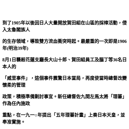
到了1905年以後因日人大量開放賀田組在山區的採樟活動，侵
入太魯閣族人
的生存領域，導致雙方流血衝突時起。最嚴重的一次即是1906
年(明治39年)
8月1日襲殺花蓮支廳長大山十郎、賀田組員工及腦丁等36名日
本人的
「威里事件」，這個事件震驚日本當局，再度使當時總督改變
懷柔的管理
政策，積極準備剿討事宜。新任總督佐九間左馬太將「理蕃」
作為任內施政
重點，在一九一○年提出「五年理蕃計畫」上奏日本天皇，並
奉准實施。