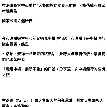
布洛灣遊客中心前的''太魯閣族婦女舂米雕像''，為花蓮石雕家
林聰惠為
國家公園之邀所做。
在布洛灣遊客中心前又遇見中橫健行隊，布洛灣正是中橫健行
隊由觀雲、
慈恩
、洛韶、天祥一路走來的終點站。此時大夥離情依依，最後我
們也跟著呼著
「走過中橫，無所不能」的口號，分享這一次中橫健行的愉悅
之旅。
布洛灣（
Bruwan
）是太魯族人的部落舊址。對於太魯閣族人
而言，布洛灣的