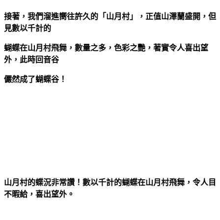
接著，我們溜進嚮往許久的「山月村」，正值山澤蘭盛開，但
見數以千計的
蝴蝶在山月村飛舞，數量之多，色彩之艷，著實令人喜出望
外，此時回音谷
儼然成了蝴蝶谷！
山月村的蝶況非常讚！數以千計的蝴蝶在山月村飛舞，令人目
不暇給，喜出望外。