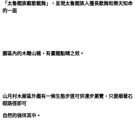
「太魯閣族載歌載舞」，呈現太魯閣族人擅長歌舞和樂天知命
的一面
園區內的木雕山豬，有畫龍點睛之效。
山月村木屋區外圍有一條生態步道可供漫步瀏覽，只要順著石
砌路徑即可
自然的徜徉其中。