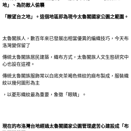
地」、為防敵人偷襲
「瞭望台之地」。這個地區即為現今太魯閣國家公園之範圍。
太魯閣族人，數百年來已發展出相當優異的編織技巧，今天布
洛灣變保留了
傳統太魯閣族居民建築，織布方式，太魯閣族人文生態研究中
心也設在這裡。
傳統太魯閣族服飾常以白底夾茶褐色條紋的麻布製成，服裝織
紋以幾何圖形為主
，以菱形織紋最為重要，象徵「眼睛」。
現在的布洛灣台地經過太魯閣國家公園管理處苦心建設成「布