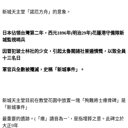
新城天主堂「諾厄方舟」的意象。
日本佔領台灣第二年，西元1896年(明治29年)花蓮港守備隊新
城監視哨兵
因冒犯玻士林社的少女，引起太魯閣諸社普遍憤慨，以致全員
十三名日
軍官兵全數被殲滅，史稱「新城事件」。
新城天主堂目前在教堂花園中放置一塊「殉難將士瘞骨碑」是
「新城事件」
最重要的遺跡。(「瘞」讀音為ㄧˋ，是指埋葬之意。此碑立於
大正9年