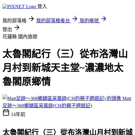
登入
我的部落格
我的部落格後台
我的帳號
登出
花蓮縣
國內旅遊
太魯閣紀行（三）從布洛灣山
月村到新城天主堂~濃濃地太
魯閣原鄉情
Matt
足跡～368鄉鎮區采風錄(CH的親子週遊記)
14年前
太魯閣紀行（三）從布洛灣山月村到新城