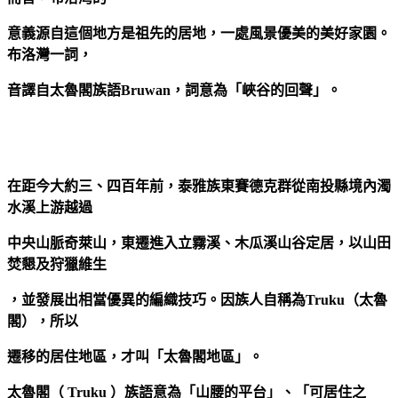
意義源自這個地方是祖先的居地，一處風景優美的美好家園。
布洛灣一詞，
音譯自太魯閣族語
Bruwan
，詞意為「峽谷的回聲」。
在距今大約三、四百年前，泰雅族東賽德克群從南投縣境內濁
水溪上游越過
中央山脈奇萊山，東遷進入立霧溪、木瓜溪山谷定居，以山田
焚懇及狩獵維生
，並發展出相當優異的編織技巧。因族人自稱為Truku（太魯
閣），所以
遷移的居住地區，才叫「太魯閣地區」。
太魯閣（ Truku ）族語意為「山腰的平台」、「可居住之