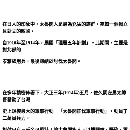
在日人的印象中，太魯閣人是最為兇猛的族群，宛如一個獨立
且對立的敵國。
自1910年至1914年，展開「理蕃五年計劃」。此期間，主要是
對北部的
泰雅族用兵，最後歸結於討伐太魯閣。
在多年精密佈署下，大正三年(1914年)五月，佐久間左馬太總
督發動了台灣
史上規模最大的軍事行動—「太魯閣征伐軍事行動」，動員了
二萬員兵力，
對付只有三千名可戰壯丁的太魯閣族人。以機關槍、野砲、軍