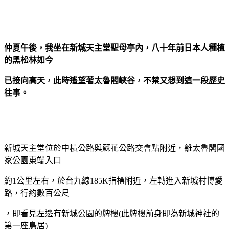
仲夏午後，我坐在新城天主堂聖母亭內，八十年前日本人種植
的黑松林如今
已接向高天，此時遙望著太魯閣峽谷，不禁又想到這一段歷史
往事。
新城天主堂位於中橫公路與蘇花公路交會點附近，離太魯閣國
家公園東端入口
約1公里左右，於台九線185K指標附近，左轉進入新城村博愛
路，行約數百公尺
，即看見左邊有新城公園的牌樓(此牌樓前身即為新城神社的
第一座鳥居)