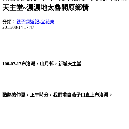
天主堂~濃濃地太魯閣原鄉情
分類：
親子週遊記-宜花東
2011/08/14 17:47
100-07-17布洛灣，山月邨，新城天主堂
酷熱的仲夏，正午時分，我們甫自燕子口直上布洛灣。