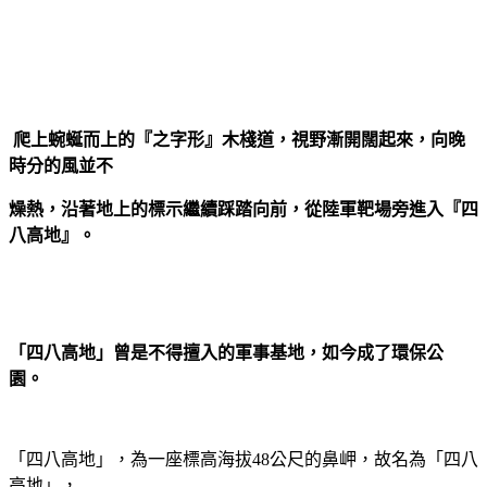
爬上蜿蜒而上的『之字形』木棧道，視野漸開闊起來，向晚
時分的風並不
燥熱，沿著地上的標示繼續踩踏向前，從陸軍靶場旁進入『四
八高地』。
「四八高地」曾是不得擅入的軍事基地，如今成了環保公
園。
「四八高地」，為一座標高海拔48公尺的鼻岬，故名為「四八
高地」，