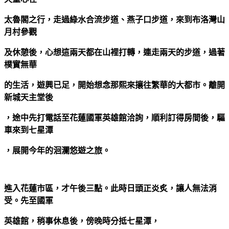
太魯閣之行，走過綠水合流步道
、燕子口步道
，來到布洛灣山
月村參觀
及休憩後，心想這兩天都在山裡打轉，連走兩天的步道，過著
樸實無華
的生活，遊興已足，開始想念那熙來攘往繁華的大都市。離開
新城天主堂後
，途中先打電話至花蓮國軍英雄館洽詢，順利訂得房間後，驅
車來到七星潭
，展開今年的洄瀾悠遊之旅。
進入花蓮市區，才午後三點。此時日頭正炎炙，讓人無法消
受。先至國軍
英雄館，稍事休息後，傍晚時分抵七星潭，