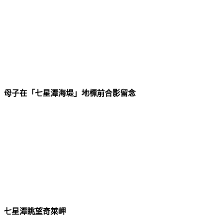
母子在「七星潭海堤」地標前合影留念
七星潭眺望奇萊岬