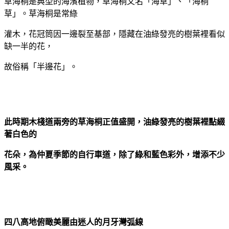
草海桐是典型的海濱植物，草海桐又名「海草」、「海桐
草」。草海桐是常綠
灌木，花冠筒因一邊裂至基部，隱藏在油綠發亮的樹葉裡看似
缺一半的花，
故俗稱「半邊花」。
此時期木棧道兩旁的草海桐正值盛開，油綠發亮的樹葉裡點綴
著白色的
花朵，為仲夏季節的自行車道，除了綠和藍色彩外，增添不少
風采。
四八高地俯瞰美麗由迷人的月牙灣弧線