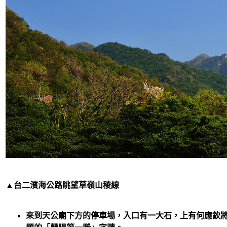
▲台二濱海公路眺望草嶺山稜線
來到天公廟下方的停車場，入口有一大石，上有何應欽