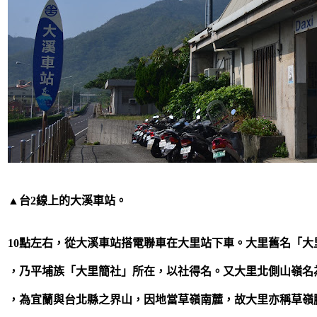
▲台2線上的大溪車站。
10
點左右，從大溪車站搭電聯車在大里站下車。大里舊名「大
，乃平埔族「大里簡社」所在，以社得名。又大里北側山嶺名
，為宜蘭與台北縣之界山，因地當草嶺南麓，故大里亦稱草嶺