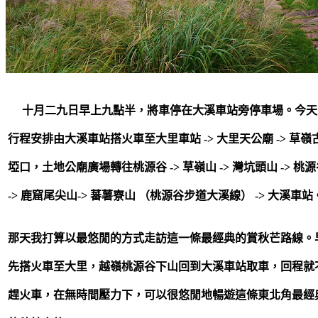
十月二九日早上九點半，將車停在大溪車站旁停車場。今天
行程安排由大溪車站搭火車至大里車站 -> 大里天公廟 -> 草嶺
埡口，土地公廟廣場轉往桃源谷 -> 草嶺山 -> 灣坑頭山 -> 桃
->
鹿窟尾尖山-> 蕃薯寮山 （桃源谷步道大溪線） -> 大溪車站
那天我打算以最悠閒的方式走訪這一條最經典的賞秋芒路線。
先搭火車至大里，越嶺桃源谷下山回到大溪車站取車，回程就
趕火車，在無時間壓力下，可以很悠閒地暢遊這條東北角最經