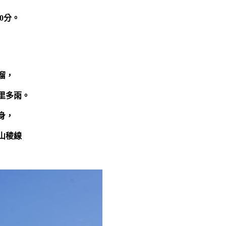
0分。
溜，
里多雨。
身，
山稜線