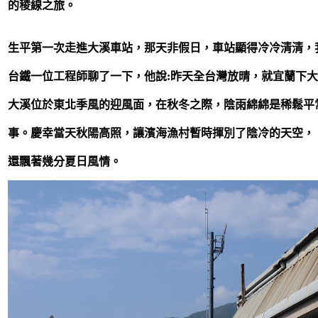
的稜線之旅。
生平第一次走進大溪車站，那天非假日，車站顯得冷冷清清，
台鐵一位工程師聊了一下，他說:昨天全台灣放晴，就宜蘭下
大溪位於東北季風的迎風面，在秋冬之際，陰雨綿綿是稀鬆平
事。慶幸當天秋陽高照，讓濱海漁村暫時揮別了陰冷的天空，
還飄著幾分夏日風情
。