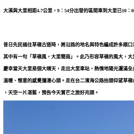
大溪與大里相距4.7公里，9：54分出發的區間車到大里已10：0
昔日先民過往草嶺古道時，將沿路的地名與特色編成許多順口
其中有一句「草嶺風，大里簡雨」。此乃形容草嶺的風大，大
慶幸當天大里是個大晴天，走出大里車站，熱情地陽光灑滿全
溫暖、愜意的感覺彌漫心頭。走在台二濱海公路抬頭仰望草嶺
，天空一片湛藍，預告今天賞芒之旅好兆頭。