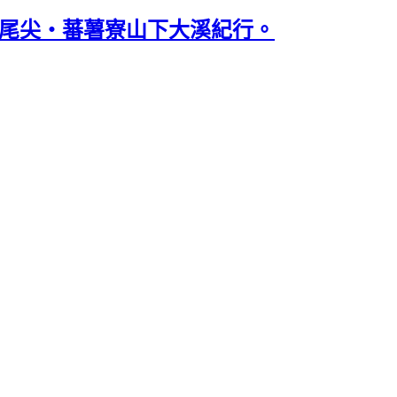
窟尾尖‧蕃薯寮山下大溪紀行。