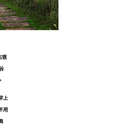
古道
源谷
。
早上
不用
典