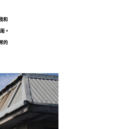
我和
大雨。
常的