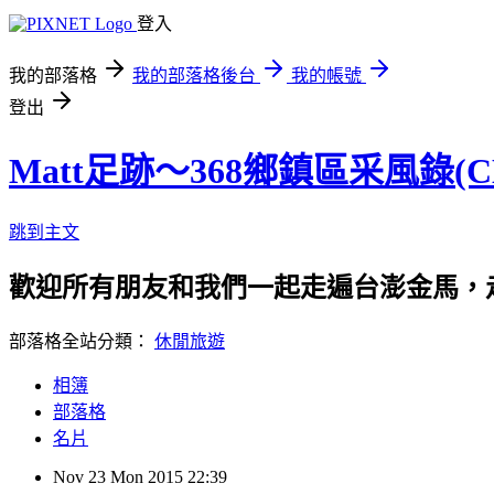
登入
我的部落格
我的部落格後台
我的帳號
登出
Matt足跡～368鄉鎮區采風錄(
跳到主文
歡迎所有朋友和我們一起走遍台澎金馬，走遍368鄉
部落格全站分類：
休閒旅遊
相簿
部落格
名片
Nov
23
Mon
2015
22:39