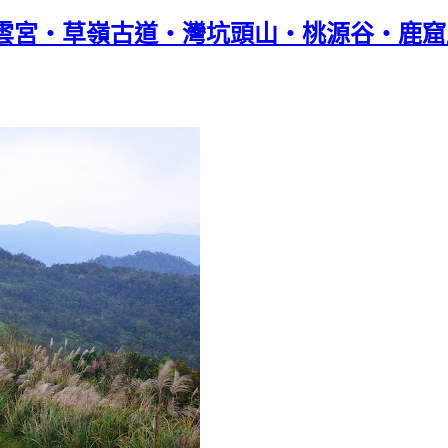
慶雲宮‧草嶺古道‧灣坑頭山‧桃源谷‧鹿