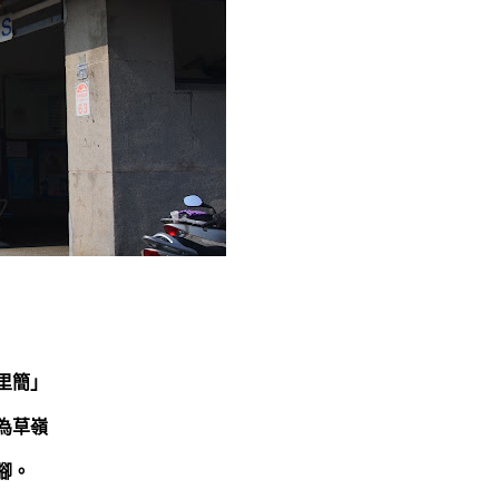
里簡」
為草嶺
腳。