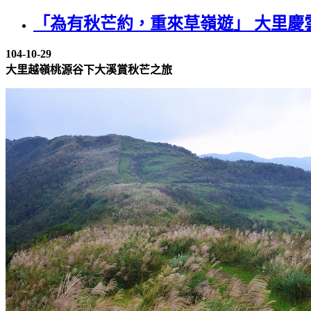
「為有秋芒約，重來草嶺遊」 大里
104-10-29
大里越嶺桃源谷下大溪賞秋芒之旅