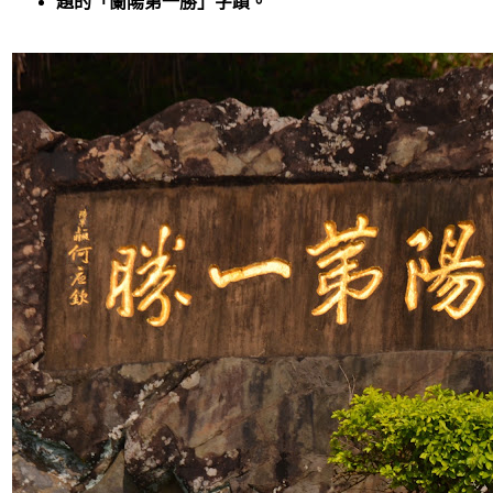
題的「蘭陽第一勝」字蹟。