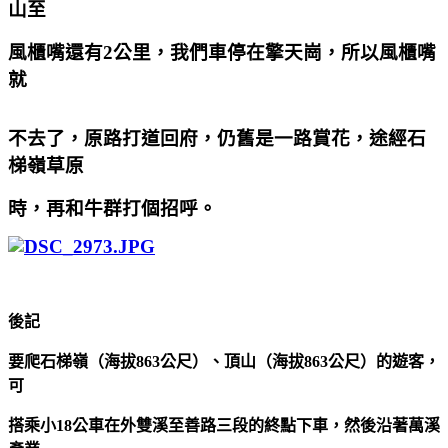
山至
風櫃嘴還有2公里，我們車停在擎天崗，所以風櫃嘴
就
不去了，原路打道回府，仍舊是一路賞花，途經石
梯嶺草原
時，再和牛群打個招呼。
後記
要爬石梯嶺（海拔
863
公尺
）、頂山（海拔
863
公尺
）的遊客，
可
搭乘小
18
公車在外雙溪至善路三段的終點下車，然後沿著萬溪