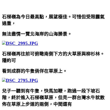
石梯嶺為今日最高點，展望極佳。可惜但受限霾氣
過重，
無法盡情一覽北海岸的山海勝景。
石梯嶺再往前可俯瞰南側下方的大草原與柳杉林。
隱約可
看到成群的牛隻倘佯在草原上。
兒子一聽到有牛隻，快馬加鞭，跑過一段下坡石
階，終於進入石梯嶺草原，但見一群台灣水牛就散
佈在草原上步道的兩側，中間還有