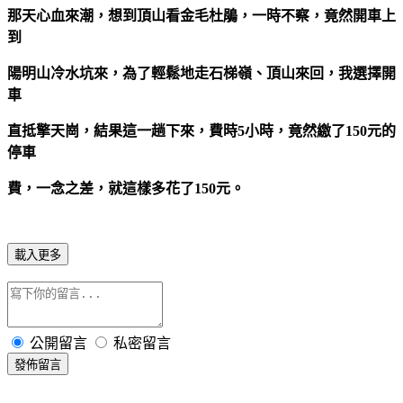
那天心血來潮，想到頂山看金毛杜鵑，一時不察，竟然開車上
到
陽明山冷水坑來，為了輕鬆地走石梯嶺、頂山來回，我選擇開
車
直抵擎天崗，結果這一趟下來，費時
5
小時，竟然繳了
150
元的
停車
費，一念之差，就這樣多花了
150
元。
載入更多
公開留言
私密留言
發佈留言