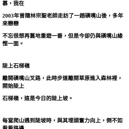
慕，我在
2003
年曾隨林宗聖老師走訪了一趟磺嘴山後，多年
來戀戀
不忘很想再舊地重遊一番，但是今卻仍與磺嘴山緣
慳一面。
陡上石梯嶺
離開磺嘴山叉路，此時步道離開草原進入森林裡，
開始陡上
石梯嶺，這是今日的陡上坡。
每當爬山遇到陡坡時，與其埋頭奮力向上，倒不如
看看路邊