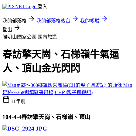
登入
我的部落格
我的部落格後台
我的帳號
登出
陽明山國家公園
國內旅遊
春訪擎天崗、石梯嶺牛氣逼
人、頂山金光閃閃
Matt
足跡～368鄉鎮區采風錄(CH的親子週遊記)
11年前
104-4-4
春訪擎天崗、石梯嶺、頂山