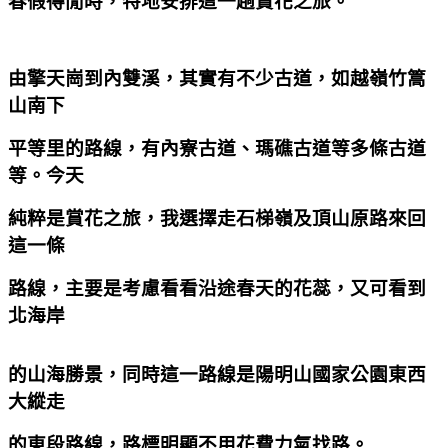
春假得閒時，特地安排這一趟賞花之旅。
由擎天崗到內雙溪，其實有不少古道，如越嶺竹篙
山南下
平等里的路線，有內寮古道、瑪礁古道等多條古道
等。今天
純粹是賞花之旅，我選擇走石梯嶺及頂山原路來回
這一條
路線，主要是考慮看看沿途春天的花蕊，又可看到
北海岸
的山海勝景，同時這一路線是陽明山國家公園東西
大縱走
的東段路線，路標明顯不用花費力氣找路。