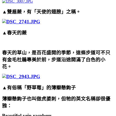
▲雙扇蕨，有「天使的翅膀」之稱。
▲春天的蕨
春天的草山，是百花盛開的季節，這條步道可不只
有金毛杜鵑專美於前，步道沿途開滿了白色的小
花。
▲有俗稱「野草莓」的薄瓣懸鉤子
薄瓣懸鉤子也叫做虎婆刺，但牠的英文名稱卻很優
雅：
Beautiful vein raspberr