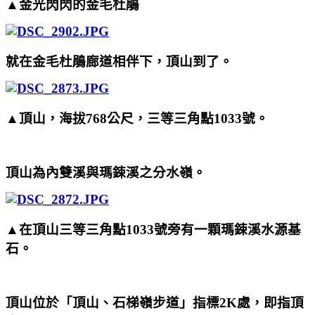
▲金光閃閃的金毛杜鵑
就在金毛杜鵑廊道相伴下，頂山到了。
▲頂山，海拔768公尺，三等三角點1033號。
頂山為內雙溪與瑪鋉溪之分水嶺。
▲在頂山三等三角點1033號旁有一顆瑪鋉溪水源基
石。
頂山位於「頂山、石梯嶺步道」指標2K處，即指頂