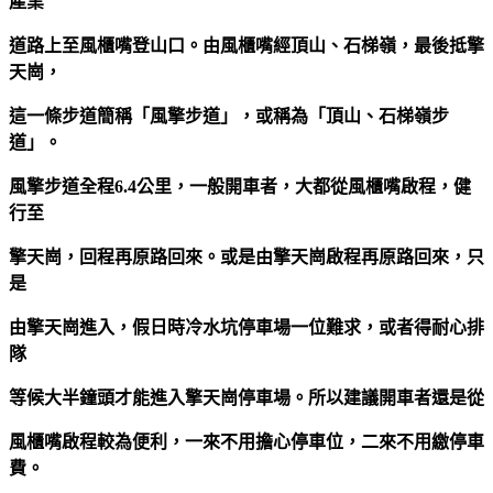
產業
道路上至風櫃嘴登山口。由風櫃嘴經頂山、石梯嶺，最後抵擎
天崗，
這一條步道簡稱「風擎步道」，或稱為「頂山、石梯嶺步
道」。
風擎步道全程
6.4
公里
，一般開車者，大都從風櫃嘴啟程，健
行至
擎天崗，回程再原路回來。或是由擎天崗啟程再原路回來，只
是
由擎天崗進入，假日時冷水坑停車場一位難求，或者得耐心排
隊
等候大半鐘頭才能進入擎天崗停車場。所以建議開車者還是從
風櫃嘴啟程較為便利，一來不用擔心停車位，二來不用繳停車
費。