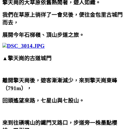
擎天崗的大草原依舊熱鬧著，遊人如織。
我們在草原上徜徉了一會兒後，便往金包里古城門
而去，
展開今年石梯嶺、頂山步道之旅。
▲擎天崗的古道城門
離開擎天崗後，遊客漸漸減少，來到擎天崗東峰
（791m），
回頭遙望來路，七星山與七股山。
來到往磺嘴山的鐵門叉路口，步道旁一株墨點櫻