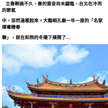
立春剛過不久，春的跫音尚未翩臨，台北在冷冽
的節氣
中，忽然溫暖起來。大龍峒孔廟一年一度的「名家
揮毫贈春
聯」，就在和煦的冬陽下展開了…