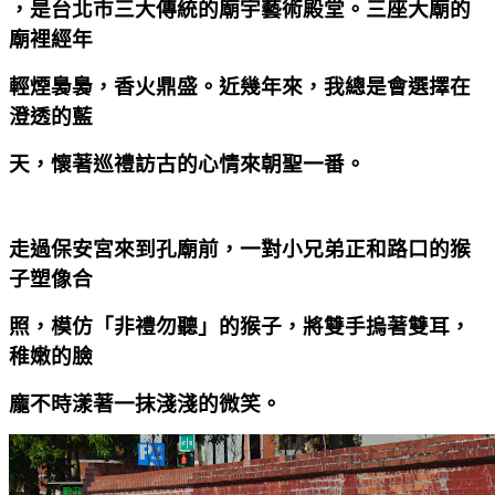
，是台北市三大傳統的廟宇藝術殿堂。三座大廟的
廟裡經年
輕煙裊裊，香火鼎盛。近幾年來，我總是會選擇在
澄透的藍
天，懷著巡禮訪古的心情來朝聖一番。
走過保安宮來到孔廟前，一對小兄弟正和路口的猴
子塑像合
照，模仿「非禮勿聽」的猴子，將雙手摀著雙耳，
稚嫩的臉
龐不時漾著一抹淺淺的微笑。