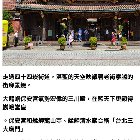
走過四十四崁街道，湛藍的天空映襯著老街寧謐的
街廓景緻。
大龍峒保安宮氣勢宏偉的三川殿，在藍天下更顯得
巍峨堂皇
。保安宮和艋舺龍山寺、艋舺清水巖合稱「台北三
大廟門」