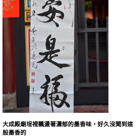
大成殿廟埕裡飄盪著濃郁的墨香味，好久沒聞到這
股墨香的