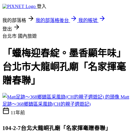
登入
我的部落格
我的部落格後台
我的帳號
登出
台北市
國內旅遊
「蠟梅迎春綻。墨香顯年味」
台北市大龍峒孔廟「名家揮毫
贈春聯」
Matt
足跡～368鄉鎮區采風錄(CH的親子週遊記)
11年前
104-2-7
台北大龍峒孔廟「名家揮毫贈春聯」