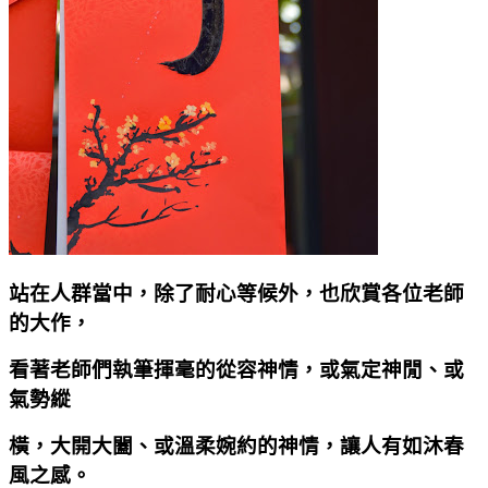
站在人群當中，除了耐心等候外，也欣賞各位老師
的大作，
看著老師們執筆揮毫的從容神情，或氣定神閒、或
氣勢縱
橫，大開大闔、或溫柔婉約的神情，讓人有如沐春
風之感。