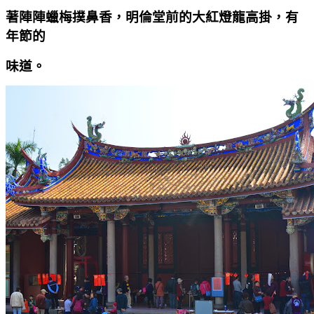
著陣陣蠟梅撲鼻香，明倫堂前的大紅燈龍高掛，有
年節的
味道。