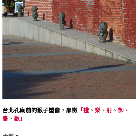
台北孔廟前的猴子塑像，象徵
「禮
、
樂
、
射
、
御
、
書
、
數」