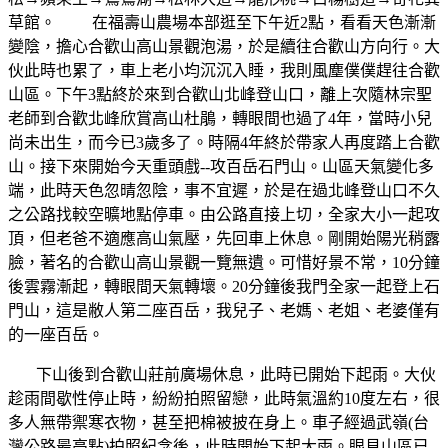
草館。
在福壽山農場本部逛至下午近2點，看看天色漸漸
變陰，擔心合歡山高山景觀泡湯，於是續往合歡山方向行。大
伙此時也累了，車上老小均沉沉入睡，我則風塵僕僕趕往合歡
山區。下午3點終於來到合歡山北峰登山口，離上次隨林宗聖
老師到合歡北峰欣賞高山杜鵑，轉眼間也過了4年，當時小兒
尚未出生，而今已3歲多了。時隔4年終於帶家人再度踏上合歡
山。接下來開始今天重頭戲--攻百岳石門山。山區天氣變化多
端，此時天色忽晴忽陰，事不宜遲，於是在過北峰登山口不久
之公路找較空曠地點停車。由公路直接上切，全家大小一起攻
頂，但老爸不適應高山氣壓，先回車上休息。剛開始陽光稍露
臉，著名的合歡山高山景觀一覽無遺。可惜好景不常，10分鐘
後雲霧漸起，轉眼間天氣轉壞。20分鐘後我門全家一起登上石
門山，這是敝人第二座百岳，我兒子、老媽、老姐、老婆僅有
的一座百岳。
下山後到合歡山莊前廣場休息，此時已開始下起雨。大伙
趁雨間歇性停止時，紛紛拍照留戀，此時氣溫約10度左右，很
多人無帶禦寒衣物，甚至把棉被披在身上。車子經過武嶺(台
灣公路最高點)拍照紀念後，此時開始下起大雨。眼見山區已