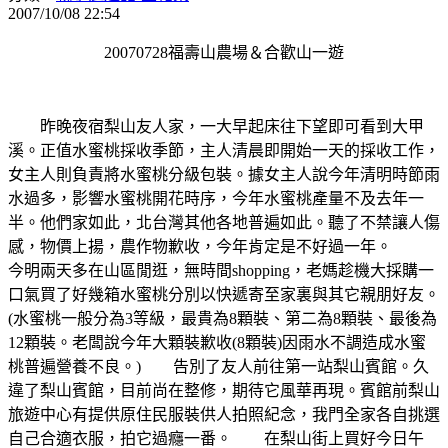
2007/10/08 22:54
20070728福壽山農場＆合歡山一遊
昨晚夜宿梨山友人家，一大早起床往下望即可看到大甲
溪。正值水蜜桃採收季節，主人清晨即開始一天的採收工作，
女主人則負責將水蜜桃分級包裝。據女主人說今年清明時節雨
水過多，影響水蜜桃開花時序，今年水蜜桃產量不及去年一
半。他們家如此，北台灣其他各地普遍如此。聽了不禁讓人傷
感，物價上揚，農作物歉收，今年肯定是不好過一年。
今明兩天多在山區閒逛，無時間shopping，老媽趁機大採購一
口氣買了好幾箱水蜜桃分別以快遞寄至家裏與其它親朋好友。
(水蜜桃一般分為3等級，最貴為8顆裝、第二為8顆裝、最後為
12顆裝。老闆說今年大顆裝歉收(8顆裝)因雨水不調造成水蜜
桃普遍營養不良。)
告別了友人前往第一站梨山賓館。久
違了梨山賓館，目前尚在整修，期待它風華再現。賓館前梨山
旅遊中心有提供原住民服裝供人拍照紀念，我門全家各自挑選
自己合適衣服，拍它過癮一番。
在梨山街上買好今日午