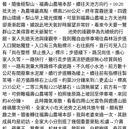
餐，隨後經梨山、福壽山農場本部，續往天池方向行。10:20
抵天池，為農場最高點，標高2580公尺，終年雲霧迷漫，四週
群山環繞。梨山早上陽光燦爛，可是到福壽山農場上方天池時
卻漸漸起霧，據說此地天氣好時展望非常好，看來今天要一覽
群山之美得靠老天爺幫忙。
池旁的達觀亭為先總統的行
館。家人先遊天池與達觀亭，我則獨自由停車場往森林浴步道
入口開始獨登。入口有三角點標示，右往廁所，直行可見入口
有「尚在整修 禁止進入」標示；步道緩下，路況尚佳。擔心
家人久等，一路快行，雖行走步道清涼舒適卻無心欣賞與拍
照。一路有測量大隊路條不虞迷路。不久經小水池，前方數十
公尺有間廢棄水泥屋，續行步道轉為緩上。續往前有指標往製
茶場，前方循路條右上山徑。約莫20分鐘來到△更孟山，標高
2535公尺，二等三角點1225號基石，山頂無展望；前方有一空
地，可俯瞰福壽山農場等。拍照後原路上坡回至停車場，來回
約40分鐘。
此時霧氣漸散，看看四周山光雲色與週遭山脈
峰嶺層次分明， 全家大小在天池旁之石椅共進午餐，頗有野
趣之樂。隨後轉往福壽山農場本部。我與老婆來過一次，其餘
成員均是初訪，全家大小分別逛了幾個重要景點:松盧→介壽
松→蘋果王→鴛鴦湖→松林大道→龍形桃→白楊樹道→奇花異