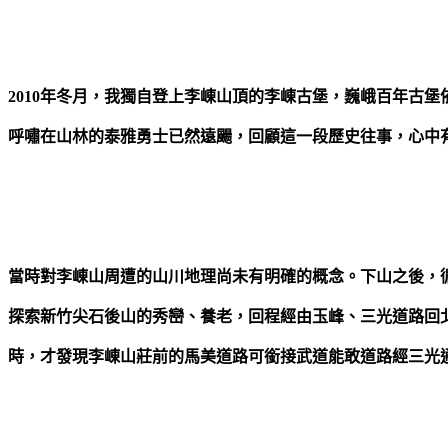
2010年冬月，我獨自登上李崠山頂的李崠古堡，巍峨百年古堡
呼嘯在山林的泰雅勇士已然遠颺，回顧這一段歷史往事，心中
當時對李崠山周遭的山川地理尚未有明確的概念。下山之後，
探索新竹尖石後山的秀巒、養老，回程經由玉峰、三光道路回
時，才發現李崠山莊前的馬美道路可銜接武道能敢道路經三光