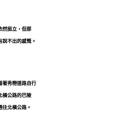
依然挺立，但那
有說不出的感慨。
循著秀巒道路自行
北橫公路的巴陵
通往北橫公路。