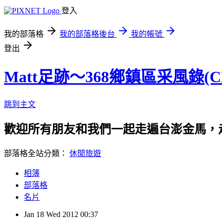
登入
我的部落格
我的部落格後台
我的帳號
登出
Matt足跡～368鄉鎮區采風錄(
跳到主文
歡迎所有朋友和我們一起走遍台澎金馬，走遍368鄉
部落格全站分類：
休閒旅遊
相簿
部落格
名片
Jan
18
Wed
2012
00:37