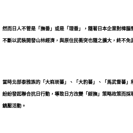
然而日人不管是「撫番」或是「理番」，隨著日本企業對樟腦
不斷以武裝開發山林經濟，與原住民衝突也隨之擴大，終不免
當時北部泰雅族的「大嵙崁蕃」、「大豹蕃」、「馬武督蕃」
紛紛發起聯合抗日行動，導致日方改變「綏撫」策略政策而採
鎮壓活動。