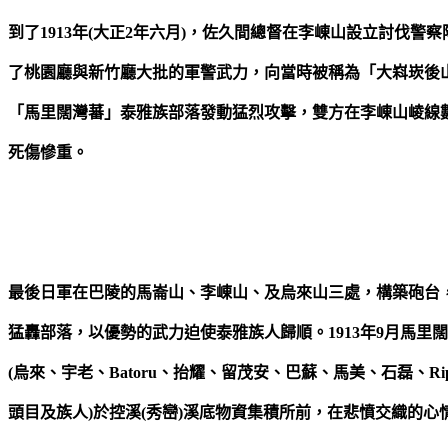
到了1913年(大正2年六月)，佐久間總督在李崠山設立討伐警
了桃園廳與新竹廳大批的軍警武力，向當時被稱為「大嵙崁後
「馬里闊灣蕃」泰雅族部落發動猛烈攻擊，雙方在李崠山崚線
死傷慘重。
最後日軍在巴陵的馬崙山、李崠山、及烏來山三處，構築砲台
猛轟部落，以優勢的武力迫使泰雅族人歸順。1913年9月馬里
(烏來、宇老、Batoru、抬耀、留茂安、巴蘇、馬美、石磊、Rip
頭目及族人)於控溪(秀巒)溪底物資集積所前，在悲憤交織的心