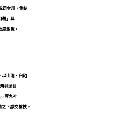
察隊司令部，集結
山蕃」與
數度激戰，
，以山砲、臼砲
闊灣群頭目
o 等九社
情之下繳交槍枝。