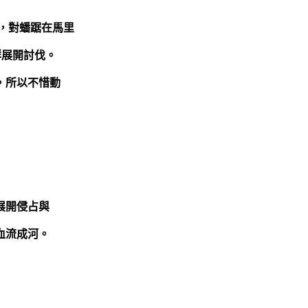
，對
蟠踞在馬里
群展開討伐。
，所以不惜動
展開侵占與
血流成河。