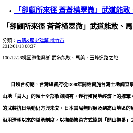
「卻顧所來徑 蒼蒼橫翠微」武道能敢
「卻顧所來徑 蒼蒼橫翠微」武道能敢、馬
分類：
古蹟&歷史建築-桃竹苗
2012/01/18 00:37
100-12-28桃園縣復興鄉 武道能敢、馬美、玉峰道路之旅
日領台初期，台灣總督府從1898年開始實施台灣土地調查
山地「蕃人」的領土全部收歸國有，遂行殖民地經濟上的掠奪
的武裝抗日活動仍方興未艾，日本當局無暇顧及到高山地區的
沿用清朝以來的隘勇制度，以撫墾懷柔方式達到「開山撫番」