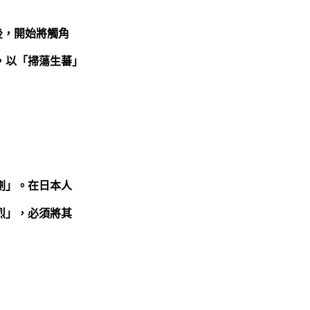
督後，開始將觸角
，以「掃蕩生蕃」
計劃」。在日本人
烈」，必須將其