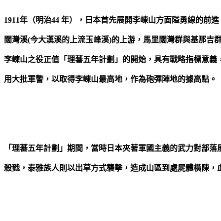
1911年（明治44 年），日本首先展開李崠山方面隘勇線的前進
闊灣溪(今大漢溪的上流玉峰溪)的上游，馬里闊灣群與基那吉
李崠山之役正值「理蕃五年計劃」的開始，具有戰略指標意義
用大批軍警，以取得李崠山最高地，作為砲彈陣地的據高點。
「理蕃五年計劃」期間，當時日本夾著軍國主義的武力對部落
殺戮，泰雅族人則以出草方式襲擊，造成山區到處屍體橫陳，