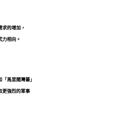
需求的增加，
武力相向。
和「馬里闊灣蕃」
取更強烈的軍事