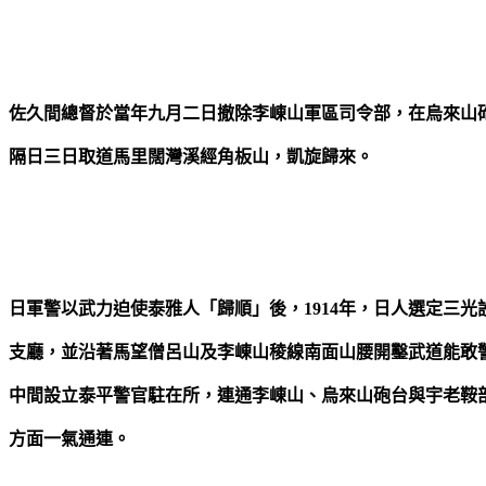
佐久間總督於當年九月二日撤除李崠山軍區司令部，在烏來山
隔日三日取道馬里闊灣溪經角板山，凱旋歸來。
日軍警以武力迫使泰雅人「歸順」後，1914年，日人選定三光
支廳，並沿著馬望僧呂山及李崠山稜線南面山腰開鑿武道能敢
中間設立泰平警官駐在所，連通李崠山、烏來山砲台與宇老鞍
方面一氣通連。