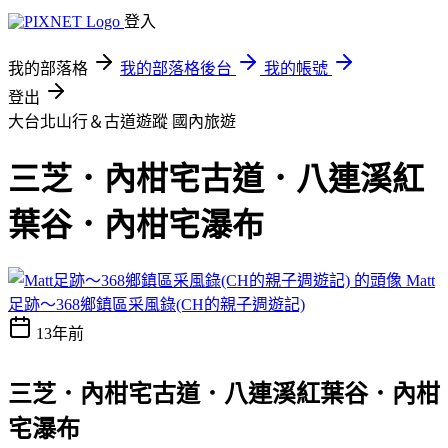
登入
我的部落格
我的部落格後台
我的帳號
登出
大台北山行＆古道遊蹤
國內旅遊
三芝．內柑宅古道．八連溪紅
葉谷．內柑宅瀑布
Matt
足跡～368鄉鎮區采風錄(CH的親子週遊記)
13年前
三芝．內柑宅古道．八連溪紅葉谷．內柑
宅瀑布