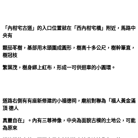
「內柑宅古道」的入口位置就在「西內柑宅橋」附近，馬路中
央有
顆茄苳樹，基部用木頭圍成圓形，樹高十多公尺，樹幹筆直，
樹冠枝
繁葉茂，樹身綁上紅布，形成一可供迴車的小圓環。
道路右側有有座新修建的小福德祠，廟前對聯為「福人黃金滿
頂 德人
真靈自在」。內有三尊神像，中央為面貌古樸的土地公，可能
為原來