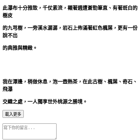
此瀑布十分雅致，千仗素流，襯著週遭蒼勁筆直、有著斑白的
樹皮
的九芎樹，一旁溪水潺潺，岩石上佈滿著紅色楓葉，更有一份
說不出
的典雅與精緻。
我在潭邊，稍做休息，泡一壺熱茶，在此古樹、楓葉、奇石、
飛瀑
交織之處，一人獨享世外桃源之勝境。
載入更多