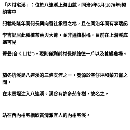
「內柑宅溪」：位於八連溪上游山麓，同治9年6月(1870年)契
約書中
記載乾隆年間何長興向番社承租之地，且在同治年間有李瑞記
李吉記
居此種植茶葉與大菁，並非遍植柑橘，目前在上游溪底
還可見
菁礐(音ㄑㄩㄝˋ)。現則僅剩前村長鄭維德一戶以及養鱒魚場。
茄冬坑溪是八連溪的三條支流之ㄧ，發源於空仔坪和菜刀崙之
間，
在木馬埕注入八連溪。溪谷有許多茄冬樹，故名之。
站在西內柑宅橋欣賞清澈宜人的內柑宅溪。