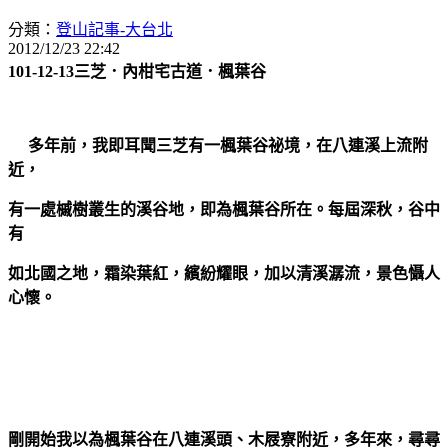
分類：
登山記事-大台北
2012/12/23 22:42
101-12-13三芝．內柑宅古道．楓葉谷
多年前，我即耳聞三芝有一楓葉谷祕境，在八連溪上流附
近，
有一處
槭樹叢生的溪谷地，即為楓葉谷所在。每屆深秋，谷中
有
如北國
之地，霜染葉紅，繽紛耀眼，加以清溪潺流，景色懾人
心懷。
剛開始我以為楓葉谷在八連溪頭、木屐寮附近，多年來，尋尋