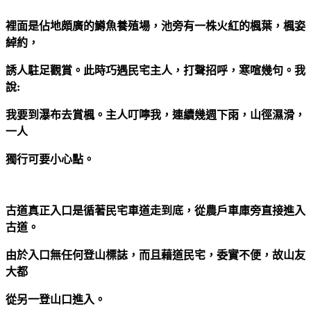
裡面是佔地頗廣的鱒魚養殖場，池旁有一株火紅的楓葉，楓姿
綽約，
誘人駐足觀賞。此時巧遇民宅主人，打聲招呼，寒喧幾句。我
說:
我要到瀑布去賞楓。主人叮嚀我，連續幾週下雨，山徑濕滑，
一人
獨行可要小心點。
古道真正入口是循著民宅車道走到底，從農戶車庫旁直接進入
古道。
由於入口無任何登山標誌，而且藉道民宅，委實不便，故山友
大都
從另一登山口進入。