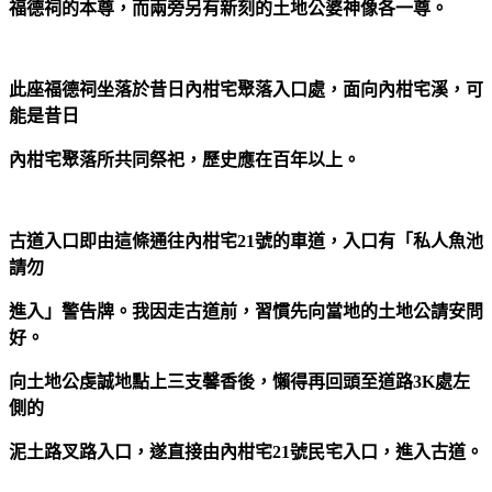
福德祠的本尊，而兩旁另有新刻的土地公婆神像各一尊。
此座福德祠坐落於昔日內柑宅聚落入口處，面向內柑宅溪，可
能是昔日
內柑宅聚落所共同祭祀，歷史應在百年以上。
古道入口即由這條通往內柑宅21號的車道，入口有「私人魚池
請勿
進入」警告牌。我因走古道前，習慣先向當地的土地公請安問
好。
向土地公虔誠地點上三支馨香後，懶得再回頭至道路3K處左
側的
泥土路叉路入口，遂直接由內柑宅21號民宅入口，進入古道。