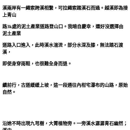
溪兩岸有一繩索跨溪相繫，可拉繩索踏溪石而過。越溪即為接
上青山
路3k處的泥土產業道路登山口。我暗自慶幸，還好沒選擇由
泥土產業
道路入口進入，此時溪水湍流，部分水深及膝，無法踏石渡
溪，
即使身穿雨鞋，也很難全身而退。
續前行，古道緩緩上坡，這一段通往內柑宅瀑布的山路，原始
自然。
沿途不時出現九芎樹，大菁植物旁。一旁溪水潺潺青石幽然；