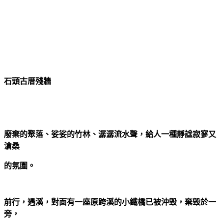
石頭古厝殘牆
廢棄的聚落、娑娑的竹林、潺潺流水聲，給人一種靜諡寂寥又
滄桑
的氛圍。
前行，遇溪，對面有一座原跨溪的小鐵橋已被沖毀，棄毀於一
旁，