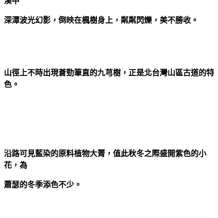
溪中
深潭
波光幻影，倒映在楓樹身上，粼粼閃爍，美不勝收。
山徑上不時出現蒼勁筆直的九芎樹，正是北台灣山區古道的特
色。
沿路可見藍染的原料植物大菁，值此秋冬之際盛開紫色的小
花，為
蕭瑟的冬季添色不少。