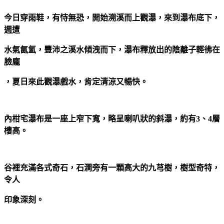
今日穿雨鞋，有恃無恐，開始溯溪而上觀瀑，來到瀑布底下，
週遭
水氣氤氳，豐沛之溪水傾洩而下，瀑布釋放出的陰離子輕彿在
臉龐
，夏日來此觀瀑戲水，肯定清涼又暢快。
內柑宅瀑布是一座上窄下寬，略呈喇叭狀的斜瀑，約有3、4層
樓高。
谷裡充滿各式奇石，石澗旁有一顆高大的九芎樹，樹型奇特，
令人
印象深刻。