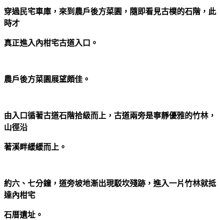
穿過民宅車庫，來到農戶後方菜園，隨即看見古樸的石階，此
時才
真正進入內柑宅古道入口。
農戶後方菜園展望頗佳。
由入口循著古道石階拾級而上，古道兩旁是寧靜優雅的竹林，
山徑沿
著溪畔緩緩而上。
約六、七分鐘，道旁坡地漸出現駁坎殘跡，進入一片竹林就抵
達內柑宅
石厝遺址。