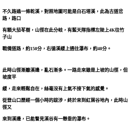
不久路過一條乾溪，對照地圖可能是白石塔溪，此為古道岔
路，路口
有顆大茄苳樹，山徑在此分岐，有藍天隊指標左陡上4K往竹
子山
戰備道路，約150分，右循溪緩上通往瀑布，約40分。
此時山徑漸離溪邊，亂石漸多。一路走來雖是上坡的山徑，但
坡度平
緩，走來輕鬆自在，絲毫沒有上氣不接下氣的感覺。
從登山口歷經一個小時的跋涉，終於來到紅葉谷地內，此時山
徑又
來到溪邊，已能瞥見溪谷有一懸垂的瀑布。