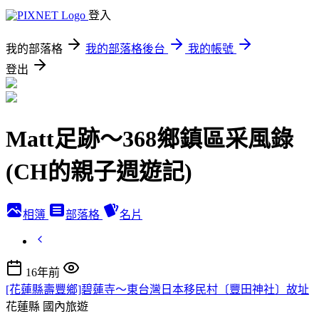
登入
我的部落格
我的部落格後台
我的帳號
登出
Matt足跡～368鄉鎮區采風錄
(CH的親子週遊記)
相簿
部落格
名片
16年前
[花蓮縣壽豐鄉]碧蓮寺～東台灣日本移民村〔豐田神社〕故址
花蓮縣
國內旅遊